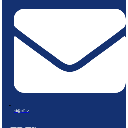
nt@plf.cz