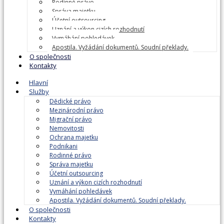
Rodinné právo
Správa majetku
Účetní outsourcing
Uznání a výkon cizích rozhodnutí
Vymáhání pohledávek
Apostila. Vyžádání dokumentů. Soudní překlady.
O společnosti
Kontakty
Hlavní
Služby
Dědické právo
Mezinárodní právo
Migrační právo
Nemovitosti
Ochrana majetku
Podnikani
Rodinné právo
Správa majetku
Účetní outsourcing
Uznání a výkon cizích rozhodnutí
Vymáhání pohledávek
Apostila. Vyžádání dokumentů. Soudní překlady.
O společnosti
Kontakty