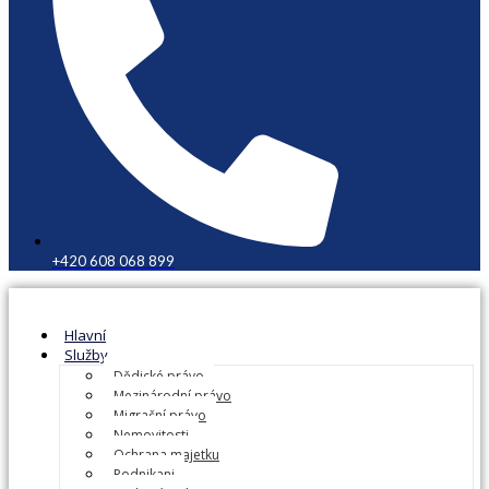
+420 608 068 899
Hlavní
Služby
Dědické právo
Mezinárodní právo
Migrační právo
Nemovitosti
Ochrana majetku
Podnikani