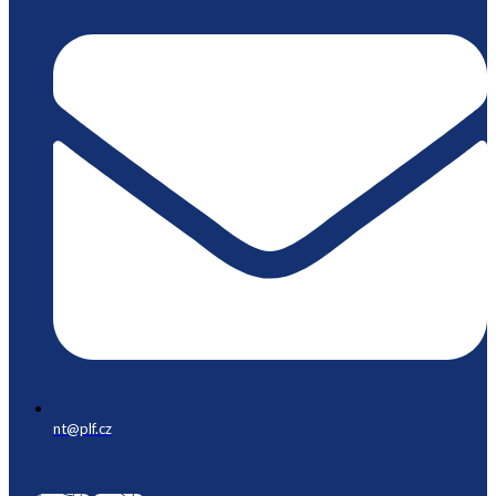
nt@plf.cz