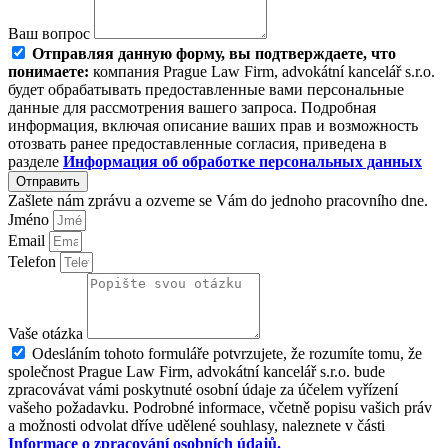
Ваш вопрос
Отправляя данную форму, вы подтверждаете, что
понимаете:
компания Prague Law Firm, advokátní kancelář s.r.o.
будет обрабатывать предоставленные вами персональные
данные для рассмотрения вашего запроса. Подробная
информация, включая описание ваших прав и возможность
отозвать ранее предоставленные согласия, приведена в
разделе
Информация об
обработке персональных данных
Отправить
Zašlete nám zprávu a ozveme se Vám do jednoho pracovního dne.
Jméno
Email
Telefon
Vaše otázka
Odesláním tohoto formuláře potvrzujete, že rozumíte tomu, že
společnost Prague Law Firm, advokátní kancelář s.r.o. bude
zpracovávat vámi poskytnuté osobní údaje za účelem vyřízení
vašeho požadavku. Podrobné informace, včetně popisu vašich práv
a možnosti odvolat dříve udělené souhlasy, naleznete v části
Informace o zpracování osobních údajů.