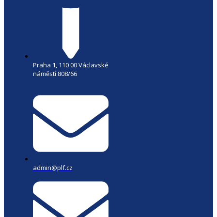
Praha 1, 110 00 Václavské
náměstí 808/66
admin@plf.cz