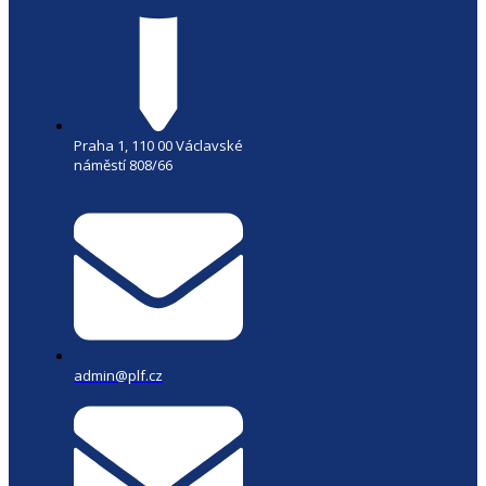
Praha 1, 110 00 Václavské
náměstí 808/66
admin@plf.cz