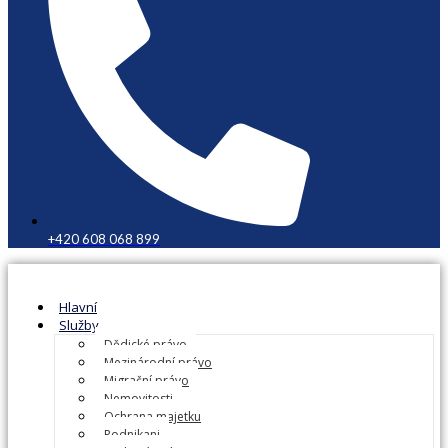
+420 608 068 899
Hlavní
Služby
Dědické právo
Mezinárodní právo
Migrační právo
Nemovitosti
Ochrana majetku
Podnikani