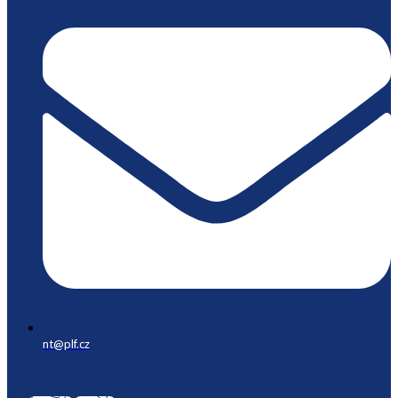
nt@plf.cz