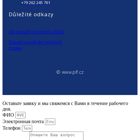
+79 262 245 761
Důležité odkazy
Zpracování osobních údajů
Zásady používání souborů
cookie
© www.plf.cz
Оставьте заявку и мы свяжемся с Вами в течение рабочего
дня.
ФИО
Электронная почта
Телефон