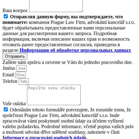
Ваш вопрос
Отправляя данную форму, вы подтверждаете, что
понимаете:
компания Prague Law Firm, advokátní kancelář s.r.o.
будет обрабатывать предоставленные вами персональные
данные для рассмотрения вашего запроса. Подробная
информация, включая описание ваших прав и возможность
отозвать ранее предоставленные согласия, приведена в
разделе
Информация об
обработке персональных данных
Отправить
Zašlete nám zprávu a ozveme se Vám do jednoho pracovního dne.
Jméno
Email
Telefon
Vaše otázka
Odesláním tohoto formuláře potvrzujete, že rozumíte tomu, že
společnost Prague Law Firm, advokátní kancelář s.r.o. bude
zpracovávat vámi poskytnuté osobní údaje za účelem vyřízení
vašeho požadavku. Podrobné informace, včetně popisu vašich práv
a možnosti odvolat dříve udělené souhlasy, naleznete v části
Informace o zpracování osobních údajů.