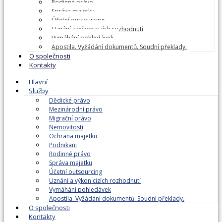
Rodinné právo
Správa majetku
Účetní outsourcing
Uznání a výkon cizích rozhodnutí
Vymáhání pohledávek
Apostila. Vyžádání dokumentů. Soudní překlady.
O společnosti
Kontakty
Hlavní
Služby
Dědické právo
Mezinárodní právo
Migrační právo
Nemovitosti
Ochrana majetku
Podnikani
Rodinné právo
Správa majetku
Účetní outsourcing
Uznání a výkon cizích rozhodnutí
Vymáhání pohledávek
Apostila. Vyžádání dokumentů. Soudní překlady.
O společnosti
Kontakty